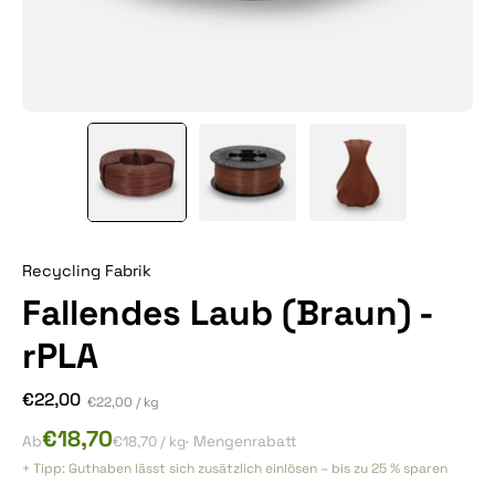
Recycling Fabrik
Fallendes Laub (Braun) -
rPLA
€22,00
Stückpreis
pro
€22,00
/
kg
€18,70
Ab
€18,70
/ kg
· Mengenrabatt
+ Tipp: Guthaben lässt sich zusätzlich einlösen – bis zu 25 % sparen