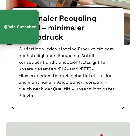
Maximaler Recycling-
Anteil – minimaler
♻︎
€
Dein Guthaben
€
€
Fußabdruck
€
Wir fertigen jedes einzelne Produkt mit dem
€
höchstmöglichen Recycling-Anteil –
konsequent und transparent. Das gilt für
€
unsere gesamten rPLA- und rPETG-
Filamentserien. Denn Nachhaltigkeit ist für
uns nicht nur ein Versprechen, sondern –
gleich nach der Qualität – unser wichtigstes
€
Prinzip.
€