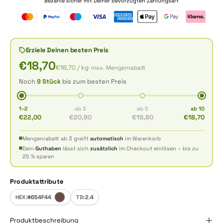
Bezahle sicher mit Deiner bevorzugten Zahlungsart
Erziele Deinen besten Preis
€18,70
€18,70
/ kg
· max. Mengenrabatt
Noch
9 Stück
bis zum besten Preis
1–2
ab 3
ab 5
ab 10
€22,00
€20,90
€19,80
€18,70
Mengenrabatt ab 3 greift
automatisch
im Warenkorb
Dein
Guthaben
lässt sich
zusätzlich
im Checkout einlösen – bis zu
25 % sparen
Produktattribute
HEX:
#654F44
TD:
2.4
Produktbeschreibung