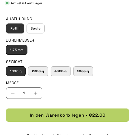
Artikel ist auf Lager
AUSFÜHRUNG
Refill
Spule
DURCHMESSER
1.75 mm
GEWICHT
1000 g
2300 g
4000 g
5000 g
MENGE
Menge
Menge
Menge
verringern
erhöhen
In den Warenkorb legen
€22,00