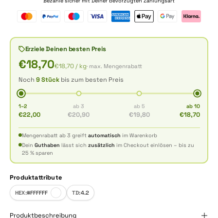
Bezahle sicher mit Deiner bevorzugten Zahlungsart
Erziele Deinen besten Preis
€18,70
€18,70
/ kg
· max. Mengenrabatt
Noch
9 Stück
bis zum besten Preis
1–2
ab 3
ab 5
ab 10
€22,00
€20,90
€19,80
€18,70
Mengenrabatt ab 3 greift
automatisch
im Warenkorb
Dein
Guthaben
lässt sich
zusätzlich
im Checkout einlösen – bis zu
25 % sparen
Produktattribute
HEX:
#FFFFFF
TD:
4.2
Produktbeschreibung