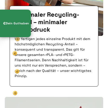
Maximaler Recycling-
Anteil – minimaler
♻︎
€
Dein Guthaben
Fußabdruck
Wir fertigen jedes einzelne Produkt mit dem
höchstmöglichen Recycling-Anteil –
konsequent und transparent. Das gilt für
unsere gesamten rPLA- und rPETG-
Filamentserien. Denn Nachhaltigkeit ist für
uns nicht nur ein Versprechen, sondern –
€
gleich nach der Qualität – unser wichtigstes
Prinzip.
€