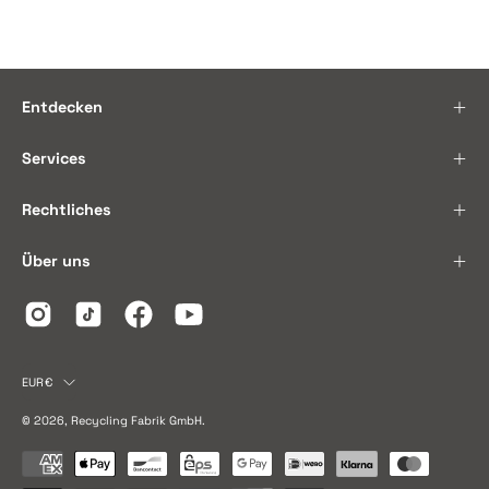
Entdecken
€
Services
Rechtliches
Über uns
€
Land
EUR€
© 2026,
Recycling Fabrik GmbH
.
€