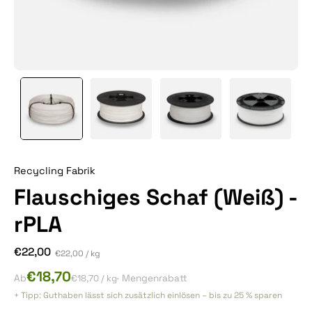
Recycling Fabrik
Flauschiges Schaf (Weiß) -
rPLA
€22,00
Stückpreis
pro
€22,00
/
kg
€18,70
Ab
€18,70
/ kg
· Mengenrabatt
+ Tipp: Guthaben lässt sich zusätzlich einlösen – bis zu 25 % sparen