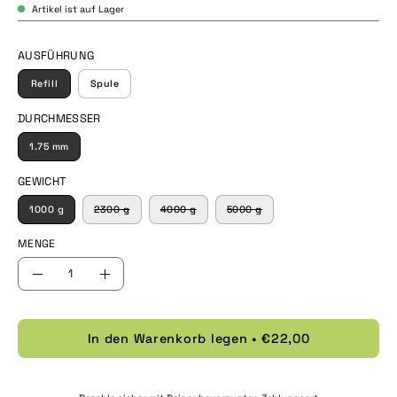
Artikel ist auf Lager
AUSFÜHRUNG
Refill
Spule
DURCHMESSER
1.75 mm
GEWICHT
1000 g
2300 g
4000 g
5000 g
MENGE
Menge
Menge
Menge
verringern
erhöhen
In den Warenkorb legen
€22,00